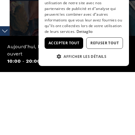
utilisation de notre site avec nos
FRENCH
partenaires de publicité et d"analyse qui
peuvent les combiner avec d"autres
informations que vous leur avez fournies ou
qu"ils ont collectées lors de votre utilisation
de leurs services.
Dettaglio
ACCEPTER TOUT
REFUSER TOUT
Aujourd'hui, le musée est
ouvert
AFFICHER LES DÉTAILS
10:00
-
20:00
STRICTEMENT NÉCESSAIRES
7/0
PERFORMANCE
HE
CIBLAGE
FONCTIONNALITÉ
28/03/26 - 22/11/26
JENNY SAVILLE A CA’ PESARO
Strictement nécessaires
Performance