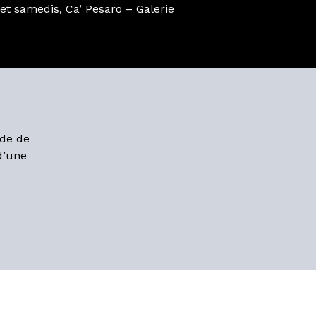
et samedis, Ca’ Pesaro – Galerie
nde de
 d’une