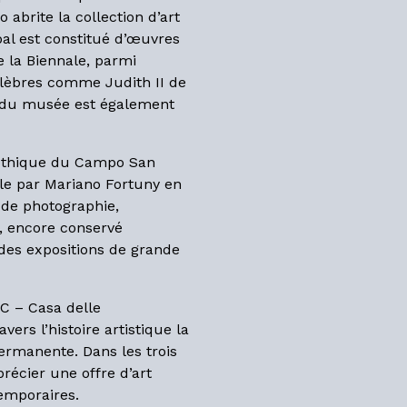
abrite la collection d’art
pal est constitué d’œuvres
 la Biennale, parmi
élèbres comme Judith II de
s du musée est également
gothique du Campo San
le par Mariano Fortuny en
 de photographie,
e, encore conservé
des expositions de grande
C – Casa delle
ers l’histoire artistique la
ermanente. Dans les trois
récier une offre d’art
emporaires.