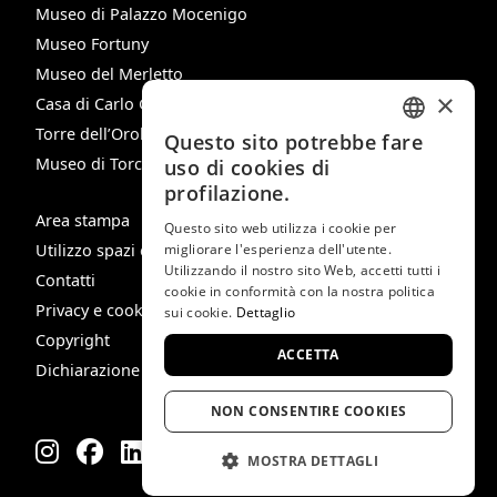
Museo di Palazzo Mocenigo
Museo Fortuny
Museo del Merletto
×
Casa di Carlo Goldoni
Torre dell’Orologio
Questo sito potrebbe fare
ITALIAN
Museo di Torcello
uso di cookies di
ENGLISH
profilazione.
Area stampa
SPANISH
Questo sito web utilizza i cookie per
Utilizzo spazi e immagini
migliorare l'esperienza dell'utente.
GERMAN
Utilizzando il nostro sito Web, accetti tutti i
Contatti
cookie in conformità con la nostra politica
FRENCH
Privacy e cookie policy
sui cookie.
Dettaglio
Copyright
ACCETTA
Dichiarazione di Accessibilità
NON CONSENTIRE COOKIES
MOSTRA DETTAGLI