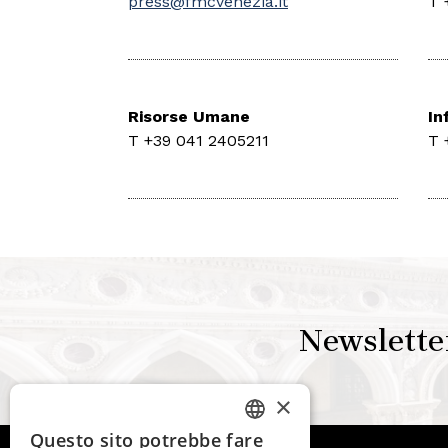
press@fmcvenezia.it
T 
Risorse Umane
In
T +39 041 2405211
T 
Newslette
×
Questo sito potrebbe fare
ITALIAN