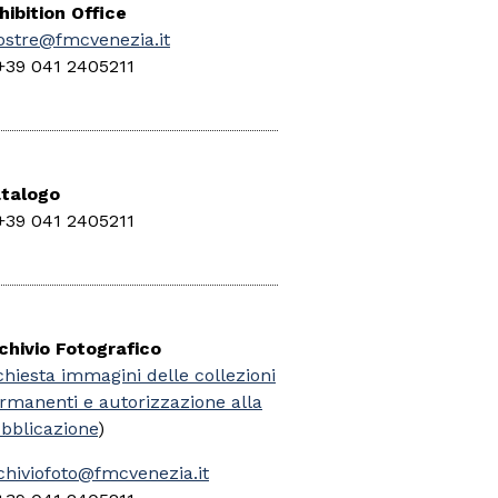
hibition Office
stre@fmcvenezia.it
+39 041 2405211
talogo
+39 041 2405211
chivio Fotografico
chiesta immagini delle collezioni
rmanenti e autorizzazione alla
bblicazione
)
chiviofoto@fmcvenezia.it