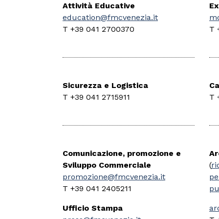
Attività Educative
Ex
education@fmcvenezia.it
mo
T +39 041 2700370
T 
Sicurezza e Logistica
Ca
T +39 041 2715911
T 
Comunicazione, promozione e
Ar
Sviluppo Commerciale
(
ri
promozione@fmcvenezia.it
pe
T +39 041 2405211
pu
Ufficio Stampa
ar