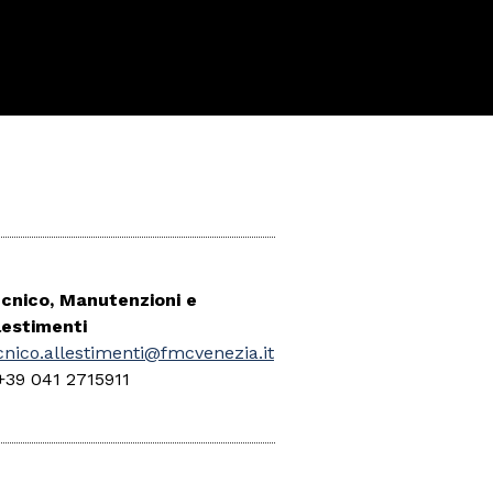
cnico, Manutenzioni e
lestimenti
cnico.allestimenti@fmcvenezia.it
+39 041 2715911