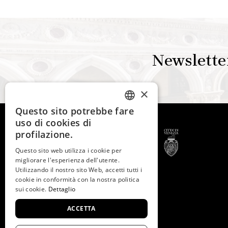
Newslette
×
Questo sito potrebbe fare
ITALIAN
uso di cookies di
ENGLISH
profilazione.
SPANISH
Questo sito web utilizza i cookie per
migliorare l'esperienza dell'utente.
GERMAN
Utilizzando il nostro sito Web, accetti tutti i
© 2026 -
Fondazione
cookie in conformità con la nostra politica
Musei Civici di Venezia
FRENCH
sui cookie.
Dettaglio
C.F. e P.IVA 03842230272
ACCETTA
Museo associato a