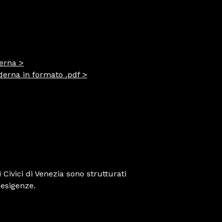
derna >
oderna in formato .pdf >
 Civici di Venezia sono strutturati
 esigenze.