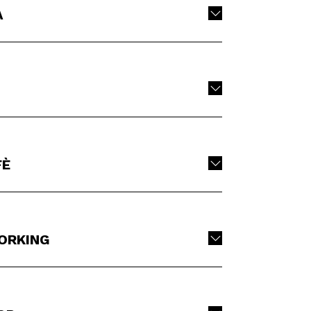
A
FÈ
ORKING