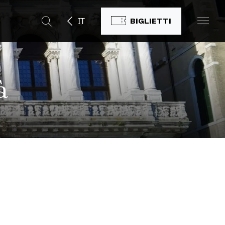
IT
BIGLIETTI
à