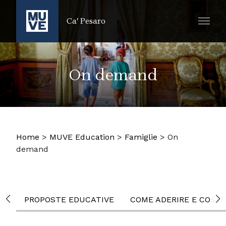
SALTA AL CONTENUTO PRINCIPALE
Ca' Pesaro
On demand
Home
>
MUVE Education
>
Famiglie
>
On
demand
PROPOSTE EDUCATIVE
COME ADERIRE E COSTI