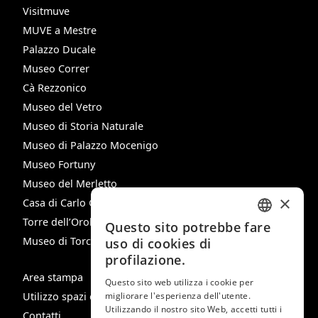
Visitmuve
MUVE a Mestre
Palazzo Ducale
Museo Correr
Cà Rezzonico
Museo del Vetro
Museo di Storia Naturale
Museo di Palazzo Mocenigo
Museo Fortuny
Museo del Merletto
×
Casa di Carlo Goldoni
Torre dell’Orologio
Questo sito potrebbe fare
ITALIAN
Museo di Torcello
uso di cookies di
ENGLISH
profilazione.
Area stampa
SPANISH
Questo sito web utilizza i cookie per
Utilizzo spazi e immagini
migliorare l'esperienza dell'utente.
GERMAN
Utilizzando il nostro sito Web, accetti tutti i
Contatti