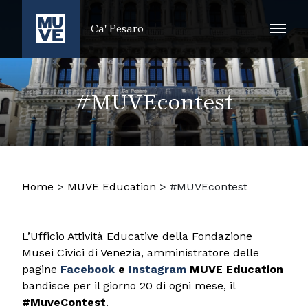
SALTA AL CONTENUTO PRINCIPALE
Ca' Pesaro
#MUVEcontest
Home
>
MUVE Education
>
#MUVEcontest
L’Ufficio Attività Educative della Fondazione
Musei Civici di Venezia, amministratore delle
pagine
Facebook
e
Instagram
MUVE Education
bandisce per il giorno 20 di ogni mese, il
#MuveContest
.