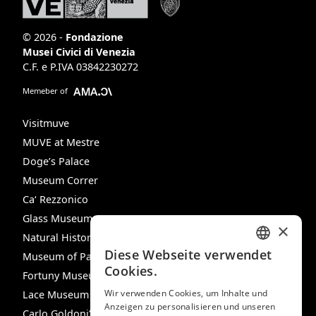
© 2026 -
Fondazione
Musei Civici di Venezia
C.F. e P.IVA 03842230272
Memeber of
Visitmuve
MUVE at Mestre
Doge’s Palace
Museum Correr
Ca‘ Rezzonico
Glass Museum
×
Natural History Museum
Diese Webseite verwendet
Museum of Palazzo Mocenigo
ITALIAN
Cookies.
Fortuny Museum
ENGLISH
Wir verwenden Cookies, um Inhalte und
Lace Museum
Anzeigen zu personalisieren und unseren
SPANISH
Carlo Goldoni’s House